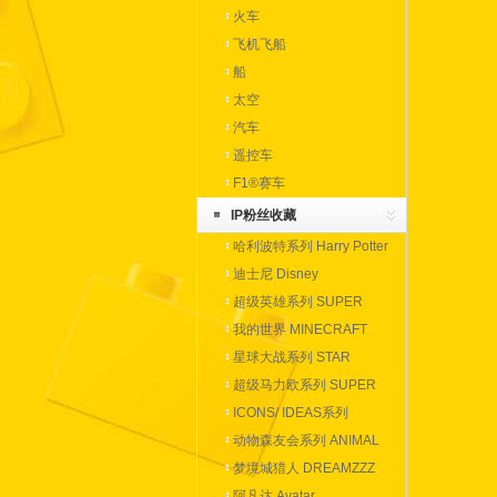
火车
飞机飞船
船
太空
汽车
遥控车
F1®赛车
IP粉丝收藏
哈利波特系列 Harry Potter
迪士尼 Disney
超级英雄系列 SUPER
HEROES
我的世界 MINECRAFT
星球大战系列 STAR
WARS
超级马力欧系列 SUPER
MARIO
ICONS/ IDEAS系列
动物森友会系列 ANIMAL
CROSSING
梦境城猎人 DREAMZZZ
阿凡达 Avatar