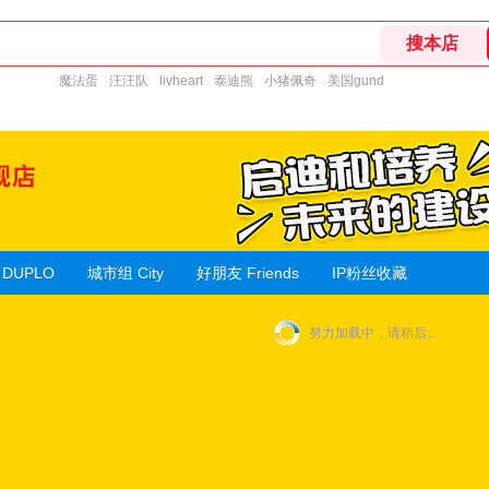
魔法蛋
汪汪队
livheart
泰迪熊
小猪佩奇
美国gund
DUPLO
城市组 City
好朋友 Friends
IP粉丝收藏
努力加载中，请稍后...