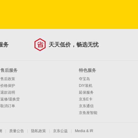
服务
天天低价，畅选无忧
售后服务
特色服务
售后政策
夺宝岛
价格保护
DIY装机
退款说明
延保服务
返修/退换货
京东E卡
取消订单
京东通信
京鱼座智能
测
|
质量公告
|
隐私政策
|
京东公益
|
Media & IR