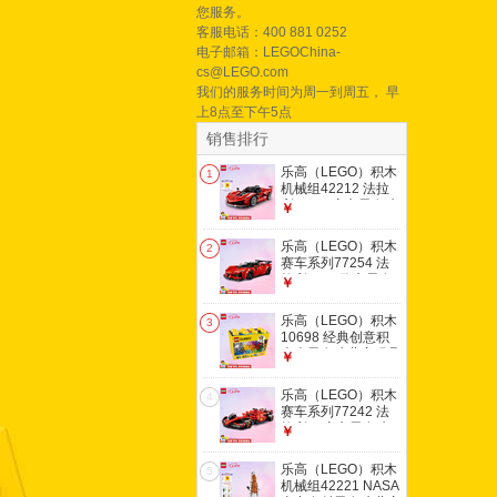
您服务。
客服电话：400 881 0252
电子邮箱：LEGOChina-
cs@LEGO.com
我们的服务时间为周一到周五， 早
上8点至下午5点
销售排行
乐高（LEGO）积木
1
机械组42212 法拉
利FXX K赛车男女孩
￥
儿童玩具七夕情人节
礼物
乐高（LEGO）积木
2
赛车系列77254 法
拉利SF90跑车男女
￥
孩儿童玩具七夕情人
节礼物
乐高（LEGO）积木
3
10698 经典创意积
木盒男女孩儿童玩具
￥
生日礼物
乐高（LEGO）积木
4
赛车系列77242 法
拉利F1赛车男女孩
￥
儿童玩具七夕情人节
礼物
乐高（LEGO）积木
5
机械组42221 NASA