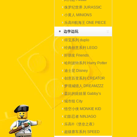
侏罗纪世界 JURASSIC
WORLD
小黄人 MINIONS
乐高®航海王 ONE PIECE
边学边玩
得宝系列 duplo
经典创意系列 LEGO
CLASSIC
好朋友 Friends
哈利波特系列 Harry Potter
迪士尼 Disney
创意百变系列 CREATOR
梦境城猎人 DREAMZZZ
盖比的娃娃屋 Gabby’s
Dollhouse
城市组 City
悟空小侠 MONKIE KID
幻影忍者 NINJAGO
乐高®《堡垒之夜》
超级赛车系列 SPEED