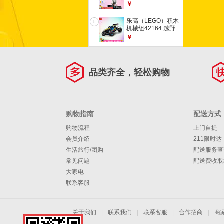
太空发射男女孩儿童
￥
玩具七夕情人节礼物
乐高（LEGO）积木
6
机械组42164 越野
赛车男女孩儿童玩具
￥
七夕情人节礼物
品类齐全，轻松购物
购物指南
配送方式
购物流程
上门自提
会员介绍
211限时达
生活旅行/团购
配送服务查
常见问题
配送费收取
大家电
联系客服
关于我们
|
联系我们
|
联系客服
|
合作招商
|
商